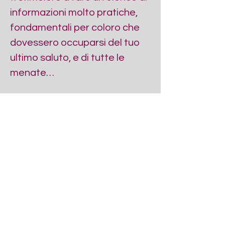
informazioni molto pratiche, 
fondamentali per coloro che 
dovessero occuparsi del tuo 
ultimo saluto, e di tutte le 
menate…
Mostra di più
Esiste un gruppo per questo evento. Puoi iscriverti
dopo aver effettuato la registrazione all'evento.
Condividi questo evento