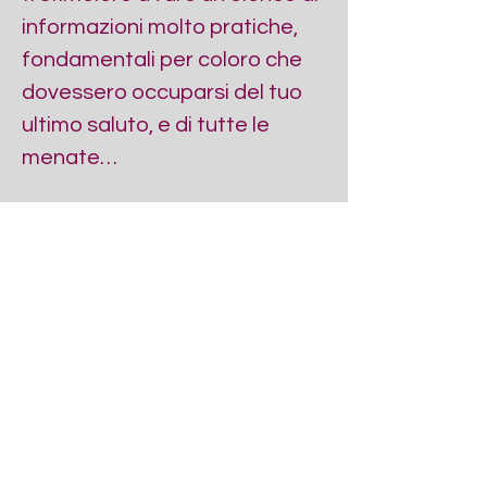
informazioni molto pratiche, 
fondamentali per coloro che 
dovessero occuparsi del tuo 
ultimo saluto, e di tutte le 
menate…
Mostra di più
Esiste un gruppo per questo evento. Puoi iscriverti
dopo aver effettuato la registrazione all'evento.
Condividi questo evento