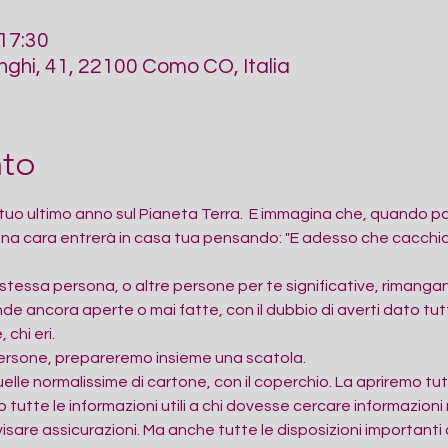
 17:30
ghi, 41, 22100 Como CO, Italia
nto
tuo ultimo anno sul Pianeta Terra.  E immagina che, quando pas
na cara entrerà in casa tua pensando: "E adesso che cacchio
essa persona, o altre persone per te significative, rimangano
 ancora aperte o mai fatte, con il dubbio di averti dato tut
chi eri.
ersone, prepareremo insieme una scatola.
elle normalissime di cartone, con il coperchio. La apriremo tu
 tutte le informazioni utili a chi dovesse cercare informazioni
visare assicurazioni. Ma anche tutte le disposizioni importanti 