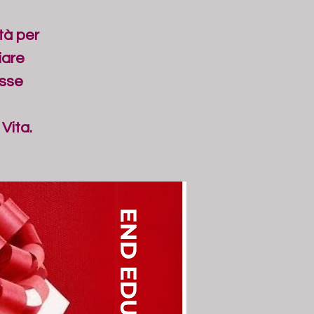
tà per
iare
asse
Vita.