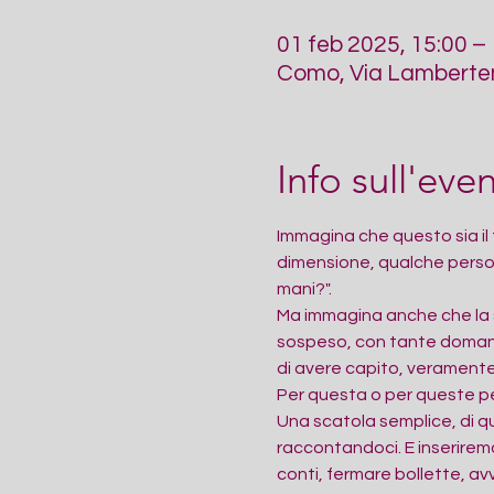
01 feb 2025, 15:00 –
Como, Via Lamberten
Info sull'eve
Immagina che questo sia il 
dimensione, qualche perso
mani?".
Ma immagina anche che la st
sospeso, con tante domande
di avere capito, veramente, 
Per questa o per queste p
Una scatola semplice, di qu
raccontandoci. E inseriremo
conti, fermare bollette, av